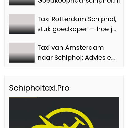
Goedkoopnaarschiphol.nl
Taxi Rotterdam Schiphol,
stuk goedkoper — hoe je
voorkomt dat je teveel
Taxi van Amsterdam
betaalt
naar Schiphol: Advies en
tips
Schipholtaxi.Pro