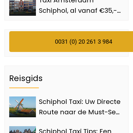
Taxi Amsterdam
Schiphol, al vanaf €35,-
met een officiële
Schiphol taxi
0031 (0) 20 261 3 984
Reisgids
Schiphol Taxi: Uw Directe
Route naar de Must-See
Bezienswaardigheden
Schiphol Taxi Tips: Een
van Amsterdam