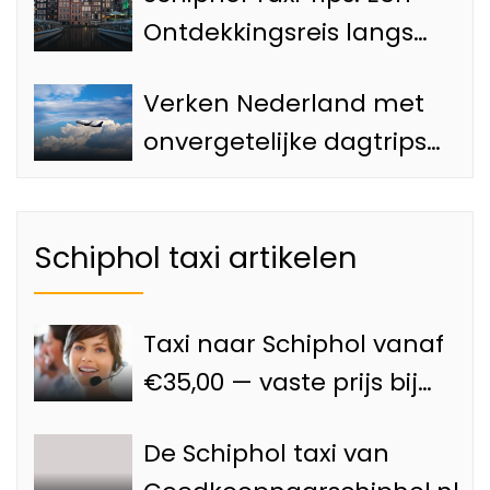
Ontdekkingsreis langs
de Top 4 Attracties van
Verken Nederland met
Amsterdam
onvergetelijke dagtrips
vanaf de Luchthaven
met onze Schiphol taxi
Schiphol taxi artikelen
Taxi naar Schiphol vanaf
€35,00 — vaste prijs bij
Goedkoopnaarschiphol.nl
De Schiphol taxi van