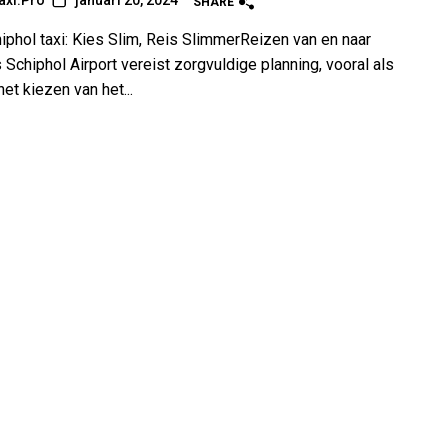
axi.Pro
januari 20, 2024
SHARE
hiphol taxi: Kies Slim, Reis SlimmerReizen van en naar
Schiphol Airport vereist zorgvuldige planning, vooral als
et kiezen van het...