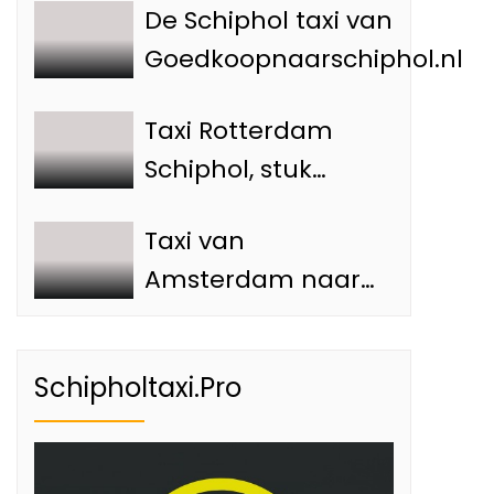
De Schiphol taxi van
Goedkoopnaarschiphol.nl
Taxi Rotterdam
Schiphol, stuk
goedkoper — hoe
Taxi van
je voorkomt dat je
Amsterdam naar
teveel betaalt
Schiphol: Advies en
tips
Schipholtaxi.Pro