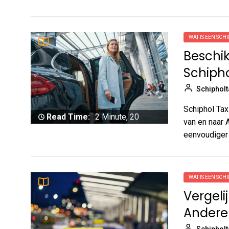
WAT IS EEN SCHI
Beschi
Schipho
Schipholt
Schiphol Tax
Read Time:
2 Minute, 20
van en naar 
Second
eenvoudiger 
WAT IS EEN SCHI
Vergeli
Andere