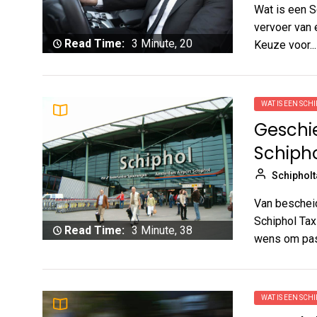
Wat is een S
vervoer van 
Read Time:
3 Minute, 20
Keuze voor...
Second
WAT IS EEN SCHI
Geschi
Schipho
Schipholt
Van bescheid
Schiphol Tax
Read Time:
3 Minute, 38
wens om pass
Second
WAT IS EEN SCHI