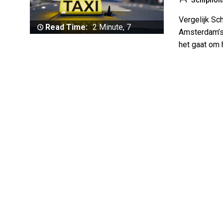
Schipholt
Vergelijk Sc
Read Time:
2 Minute, 7
Amsterdam’s 
Second
het gaat om h