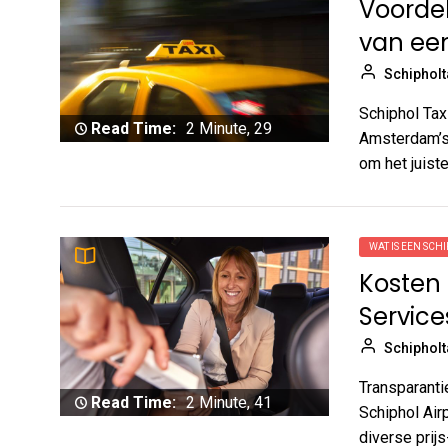
Voorde
van een
Schipholt
Schiphol Tax
Read Time:
2 Minute, 29
Amsterdam’s 
Second
om het juiste
WAT IS EEN SCHI
Kosten 
Service
Schipholt
Transparant
Read Time:
2 Minute, 41
Schiphol Air
Second
diverse prijs