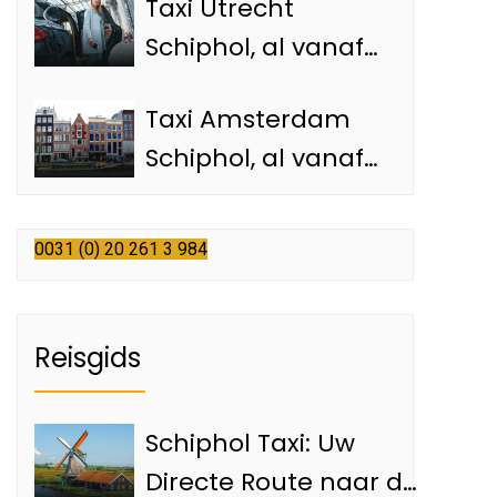
Taxi Utrecht
Schiphol taxi
Schiphol, al vanaf
€85,-naar de
Taxi Amsterdam
luchthaven
Schiphol, al vanaf
€35,- met een
officiële Schiphol
0031 (0) 20 261 3 984
taxi
Reisgids
Schiphol Taxi: Uw
Directe Route naar de