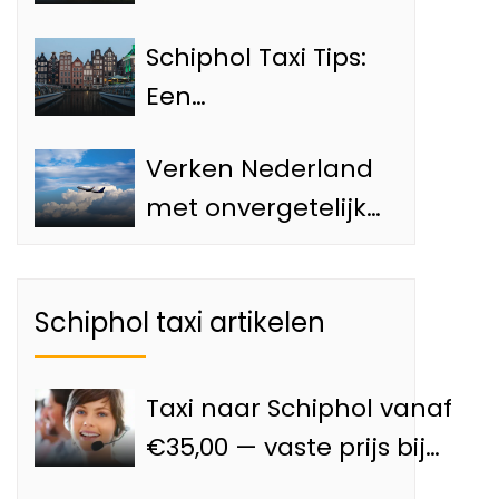
Must-See
Schiphol Taxi Tips:
Bezienswaardigheden
Een
van Amsterdam
Ontdekkingsreis
Verken Nederland
langs de Top 4
met onvergetelijke
Attracties van
dagtrips vanaf de
Amsterdam
Luchthaven met
Schiphol taxi artikelen
onze Schiphol taxi
Taxi naar Schiphol vanaf
€35,00 — vaste prijs bij
Goedkoopnaarschiphol.nl