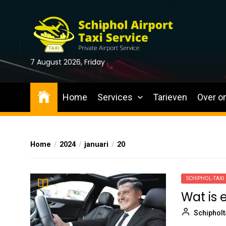
Skip
to
the
content
7 August 2026, Friday
Home
Services
Tarieven
Over o
Home
2024
januari
20
SCHIPHOL-TAXI
Wat is 
Schipholt