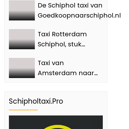
De Schiphol taxi van
Goedkoopnaarschiphol.nl
Taxi Rotterdam
Schiphol, stuk
goedkoper — hoe
Taxi van
je voorkomt dat je
Amsterdam naar
teveel betaalt
Schiphol: Advies en
tips
Schipholtaxi.Pro