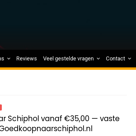
ns
Reviews
Veel gestelde vragen
Contact
ar Schiphol vanaf €35,00 — vaste
ij Goedkoopnaarschiphol.nl