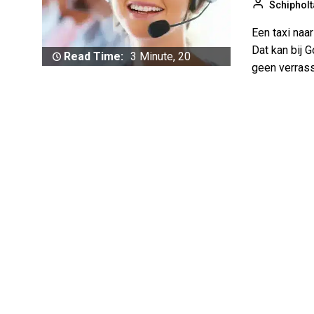
Schipholt
Een taxi naa
Dat kan bij 
Read Time:
3 Minute, 20
geen verrassi
Second