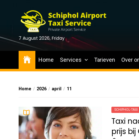
Skip
to
the
content
7 August 2026, Friday
Home
Services
Tarieven
Over o
Home
2026
april
11
SCHIPHOL-TAXI
Taxi na
prijs b