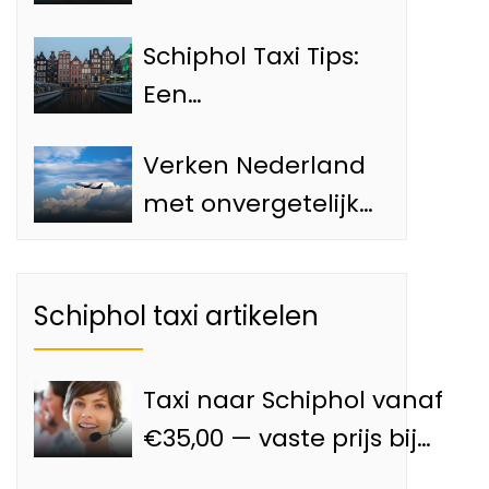
Must-See
Schiphol Taxi Tips:
Bezienswaardigheden
Een
van Amsterdam
Ontdekkingsreis
Verken Nederland
langs de Top 4
met onvergetelijke
Attracties van
dagtrips vanaf de
Amsterdam
Luchthaven met
Schiphol taxi artikelen
onze Schiphol taxi
Taxi naar Schiphol vanaf
€35,00 — vaste prijs bij
Goedkoopnaarschiphol.nl