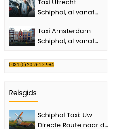
Taxi Utrecht
Schiphol taxi
Schiphol, al vanaf
€85,-naar de
Taxi Amsterdam
luchthaven
Schiphol, al vanaf
€35,- met een
officiële Schiphol
0031 (0) 20 261 3 984
taxi
Reisgids
Schiphol Taxi: Uw
Directe Route naar de