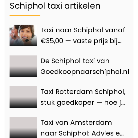
Schiphol taxi artikelen
Taxi naar Schiphol vanaf
€35,00 — vaste prijs bij
Goedkoopnaarschiphol.nl
De Schiphol taxi van
Goedkoopnaarschiphol.nl
Taxi Rotterdam Schiphol,
stuk goedkoper — hoe je
voorkomt dat je teveel
Taxi van Amsterdam
betaalt
naar Schiphol: Advies en