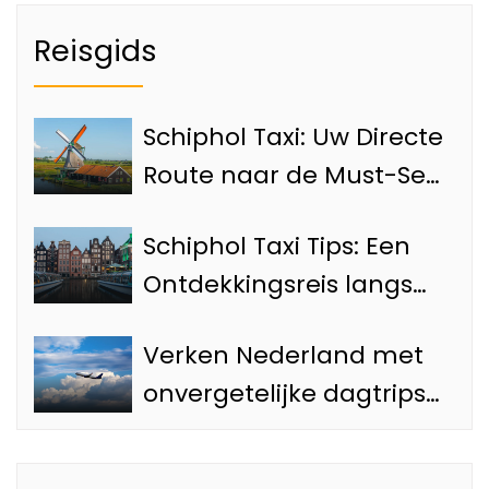
Reisgids
Schiphol Taxi: Uw Directe
Route naar de Must-See
Bezienswaardigheden
Schiphol Taxi Tips: Een
van Amsterdam
Ontdekkingsreis langs
de Top 4 Attracties van
Verken Nederland met
Amsterdam
onvergetelijke dagtrips
vanaf de Luchthaven
met onze Schiphol taxi