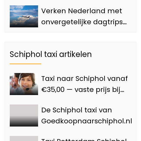
de Top 4 Attracties van
Verken Nederland met
Amsterdam
onvergetelijke dagtrips
vanaf de Luchthaven
met onze Schiphol taxi
Schiphol taxi artikelen
Taxi naar Schiphol vanaf
€35,00 — vaste prijs bij
Goedkoopnaarschiphol.nl
De Schiphol taxi van
Goedkoopnaarschiphol.nl