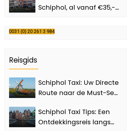
Schiphol, al vanaf €35,-
met een officiële
Schiphol taxi
0031 (0) 20 261 3 984
Reisgids
Schiphol Taxi: Uw Directe
Route naar de Must-See
Bezienswaardigheden
Schiphol Taxi Tips: Een
van Amsterdam
Ontdekkingsreis langs