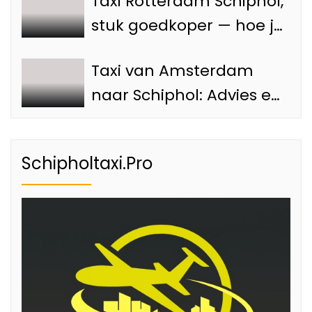
Taxi Rotterdam Schiphol,
stuk goedkoper — hoe je
voorkomt dat je teveel
Taxi van Amsterdam
betaalt
naar Schiphol: Advies en
tips
Schipholtaxi.Pro