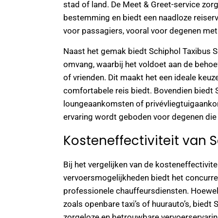
stad of land. De Meet & Greet-service zor
bestemming en biedt een naadloze reiserv
voor passagiers, vooral voor degenen me
Naast het gemak biedt Schiphol Taxibus Se
omvang, waarbij het voldoet aan de behoeft
of vrienden. Dit maakt het een ideale keu
comfortabele reis biedt. Bovendien biedt 
loungeaankomsten of privévliegtuigaank
ervaring wordt geboden voor degenen die 
Kosteneffectiviteit van 
Bij het vergelijken van de kosteneffectivi
vervoersmogelijkheden biedt het concurrer
professionele chauffeursdiensten. Hoewel 
zoals openbare taxi’s of huurauto’s, biedt
zorgeloze en betrouwbare vervoerservarin