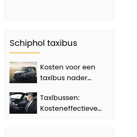
Schiphol taxibus
Kosten voor een
taxibus nader
bekeken
Taxibussen:
Kosteneffectieve
vervoersoptie