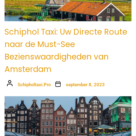
Schiphol Taxi: Uw Directe Route
naar de Must-See
Bezienswaardigheden van
Amsterdam
Schipholtaxi.Pro
september 8, 2023