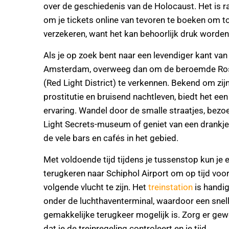
over de geschiedenis van de Holocaust. Het is 
om je tickets online van tevoren te boeken om t
verzekeren, want het kan behoorlijk druk worden
Als je op zoek bent naar een levendiger kant van
Amsterdam, overweeg dan om de beroemde Ro
(Red Light District) te verkennen. Bekend om zijn
prostitutie en bruisend nachtleven, biedt het een
ervaring. Wandel door de smalle straatjes, bezo
Light Secrets-museum of geniet van een drankje
de vele bars en cafés in het gebied.
Met voldoende tijd tijdens je tussenstop kun je
terugkeren naar Schiphol Airport om op tijd voor
volgende vlucht te zijn. Het
treinstation
is handi
onder de luchthaventerminal, waardoor een snel
gemakkelijke terugkeer mogelijk is. Zorg er ge
dat je de treinregeling controleert en je tijd