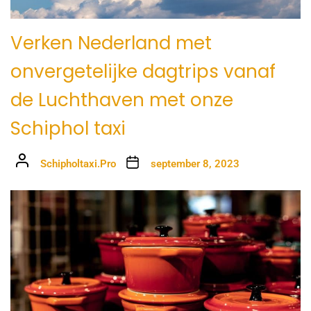
Verken Nederland met
onvergetelijke dagtrips vanaf
de Luchthaven met onze
Schiphol taxi
Schipholtaxi.Pro
september 8, 2023