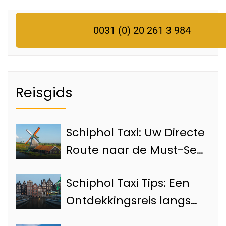
Schiphol taxi
0031 (0) 20 261 3 984
Reisgids
Schiphol Taxi: Uw Directe
Route naar de Must-See
Bezienswaardigheden
Schiphol Taxi Tips: Een
van Amsterdam
Ontdekkingsreis langs
de Top 4 Attracties van