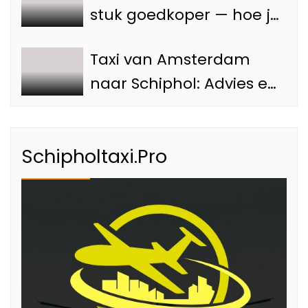
stuk goedkoper — hoe je
voorkomt dat je teveel
Taxi van Amsterdam
betaalt
naar Schiphol: Advies en
tips
Schipholtaxi.Pro