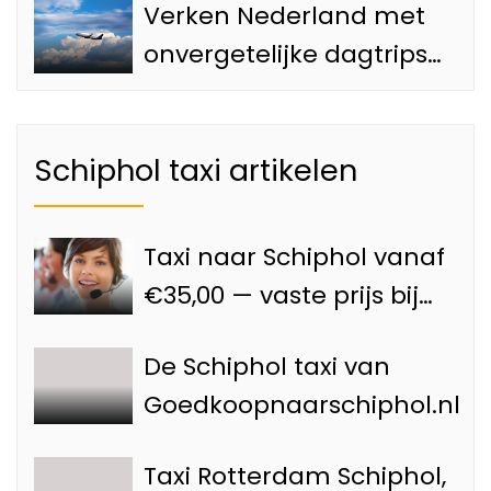
Verken Nederland met
Amsterdam
onvergetelijke dagtrips
vanaf de Luchthaven
met onze Schiphol taxi
Schiphol taxi artikelen
Taxi naar Schiphol vanaf
€35,00 — vaste prijs bij
Goedkoopnaarschiphol.nl
De Schiphol taxi van
Goedkoopnaarschiphol.nl
Taxi Rotterdam Schiphol,