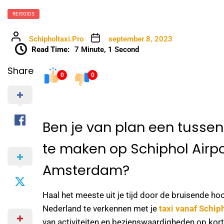
REISGIDS
Schipholtaxi.Pro
september 8, 2023
Read Time:
7 Minute, 1 Second
Share
0
0
Ben je van plan een tusse
te maken op Schiphol Airpo
Amsterdam?
Haal het meeste uit je tijd door de bruisende ho
Nederland te verkennen met je
taxi vanaf Schip
van activiteiten en bezienswaardigheden op kor