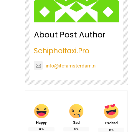
About Post Author
Schipholtaxi.Pro
info@itc-amsterdam.nl
Happy
Sad
Excited
0
%
0
%
0
%