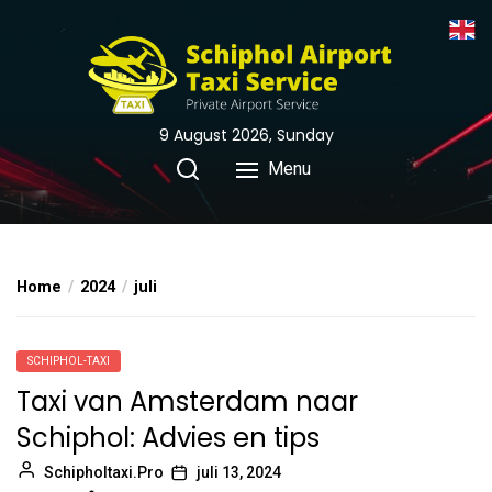
Skip
to
the
content
9 August 2026, Sunday
Menu
Home
2024
juli
SCHIPHOL-TAXI
Taxi van Amsterdam naar
Schiphol: Advies en tips
Schipholtaxi.Pro
juli 13, 2024