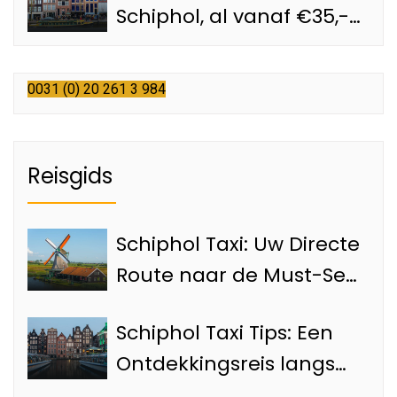
Schiphol, al vanaf €35,-
met een officiële
Schiphol taxi
0031 (0) 20 261 3 984
Reisgids
Schiphol Taxi: Uw Directe
Route naar de Must-See
Bezienswaardigheden
Schiphol Taxi Tips: Een
van Amsterdam
Ontdekkingsreis langs
de Top 4 Attracties van