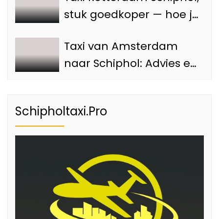
stuk goedkoper — hoe je
voorkomt dat je teveel
Taxi van Amsterdam
betaalt
naar Schiphol: Advies en
tips
Schipholtaxi.Pro