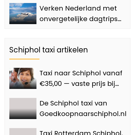
Verken Nederland met
Amsterdam
onvergetelijke dagtrips
vanaf de Luchthaven
met onze Schiphol taxi
Schiphol taxi artikelen
Taxi naar Schiphol vanaf
€35,00 — vaste prijs bij
Goedkoopnaarschiphol.nl
De Schiphol taxi van
Goedkoopnaarschiphol.nl
Taxi Rotterdam Schiphol,