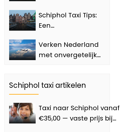
Must-See
Schiphol Taxi Tips:
Bezienswaardigheden
Een
van Amsterdam
Ontdekkingsreis
Verken Nederland
langs de Top 4
met onvergetelijke
Attracties van
dagtrips vanaf de
Amsterdam
Luchthaven met
Schiphol taxi artikelen
onze Schiphol taxi
Taxi naar Schiphol vanaf
€35,00 — vaste prijs bij
Goedkoopnaarschiphol.nl