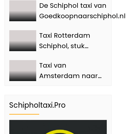
De Schiphol taxi van
Goedkoopnaarschiphol.nl
Taxi Rotterdam
Schiphol, stuk
goedkoper — hoe
Taxi van
je voorkomt dat je
Amsterdam naar
teveel betaalt
Schiphol: Advies en
tips
Schipholtaxi.Pro