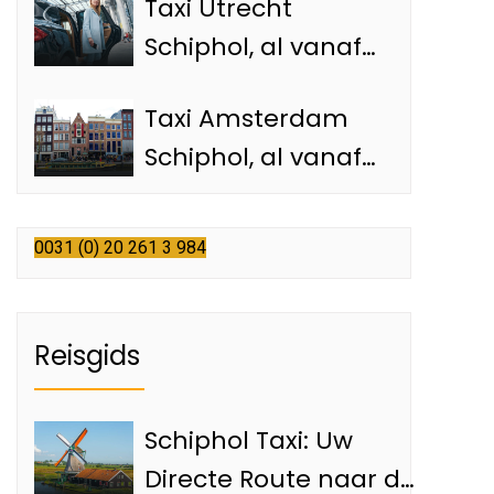
Taxi Utrecht
Schiphol taxi
Schiphol, al vanaf
€85,-naar de
Taxi Amsterdam
luchthaven
Schiphol, al vanaf
€35,- met een
officiële Schiphol
0031 (0) 20 261 3 984
taxi
Reisgids
Schiphol Taxi: Uw
Directe Route naar de