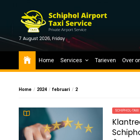
Skip
to
the
content
7 August 2026, Friday
Home
Services
Tarieven
Over o
Home
2024
februari
2
SCHIPHOL-TAXI
Klantre
Schipho