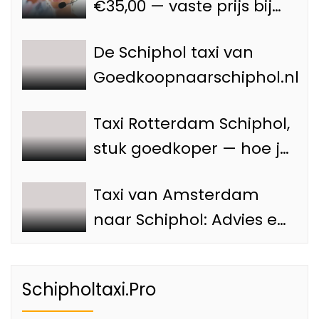
€35,00 — vaste prijs bij
Goedkoopnaarschiphol.nl
De Schiphol taxi van
Goedkoopnaarschiphol.nl
Taxi Rotterdam Schiphol,
stuk goedkoper — hoe je
voorkomt dat je teveel
Taxi van Amsterdam
betaalt
naar Schiphol: Advies en
tips
Schipholtaxi.Pro