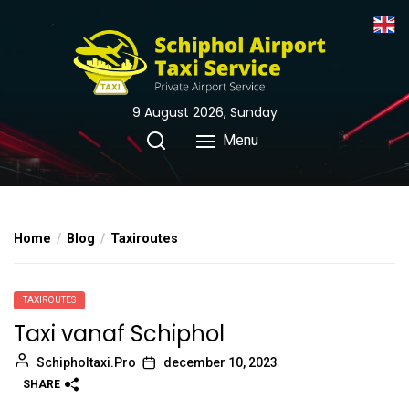
Skip
to
the
content
9 August 2026, Sunday
Menu
Home
Blog
Taxiroutes
TAXIROUTES
Taxi vanaf Schiphol
Schipholtaxi.Pro
december 10, 2023
SHARE