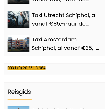
Schiphol taxi
Taxi Utrecht Schiphol, al
vanaf €85,-naar de
luchthaven
Taxi Amsterdam
Schiphol, al vanaf €35,-
met een officiële
Schiphol taxi
0031 (0) 20 261 3 984
Reisgids