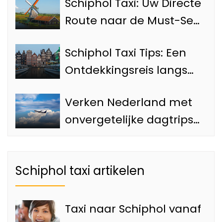
Schiphol Taxi: Uw Directe
Route naar de Must-See
Bezienswaardigheden
Schiphol Taxi Tips: Een
van Amsterdam
Ontdekkingsreis langs
de Top 4 Attracties van
Verken Nederland met
Amsterdam
onvergetelijke dagtrips
vanaf de Luchthaven
met onze Schiphol taxi
Schiphol taxi artikelen
Taxi naar Schiphol vanaf